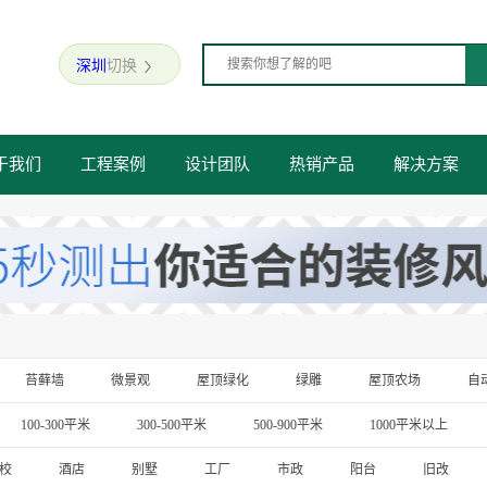
深圳
切换

于我们
工程案例
设计团队
热销产品
解决方案
苔藓墙
微景观
屋顶绿化
绿雕
屋顶农场
自
100-300平米
300-500平米
500-900平米
1000平米以上
校
酒店
别墅
工厂
市政
阳台
旧改