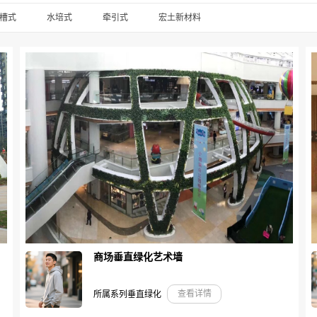
槽式
水培式
牵引式
宏土新材料
商场垂直绿化艺术墙
查看详情
所属系列垂直绿化