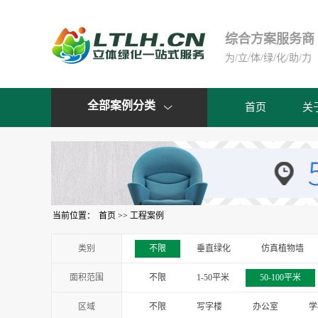
综合方案服务商
为/立/体/绿/化/助/力
全部案例分类
首页
关

当前位置：
首页
>>
工程案例
类别
不限
垂直绿化
仿真植物墙
面积范围
不限
1-50平米
50-100平米
区域
不限
写字楼
办公室
学