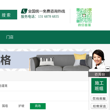
搜 索
服务电话：131 6878 6835
门店
动灌溉
围墙
护坡
商场