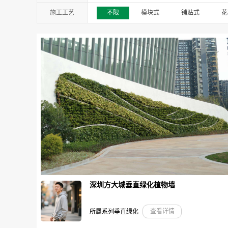
创意园
展会
售楼处
施工工艺
不限
模块式
铺贴式
花
深圳方大城垂直绿化植物墙
查看详情
所属系列垂直绿化