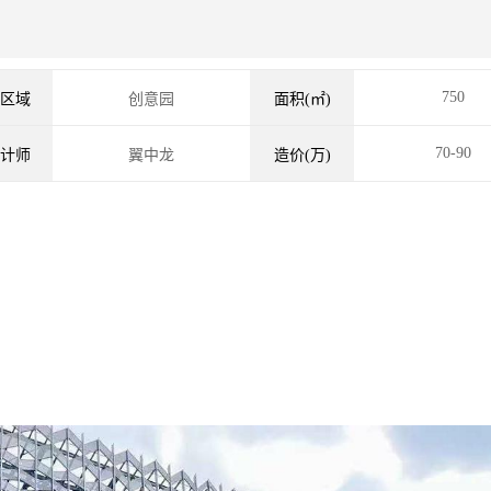
750
区域
创意园
面积(㎡)
70-90
计师
翼中龙
造价(万)