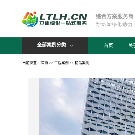
综合方案服务商
为/立/体/绿/化/助/力
全部案例分类
首页
关

当前位置：
首页
>>
工程案例
>>
精品案例