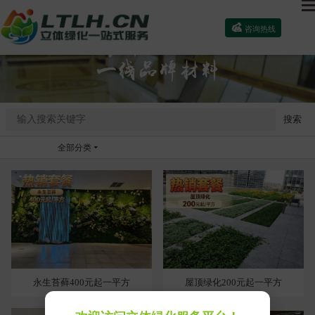

咨询热线
全部分类

永生苔藓400元起一平方
屋顶绿化200元起一平方