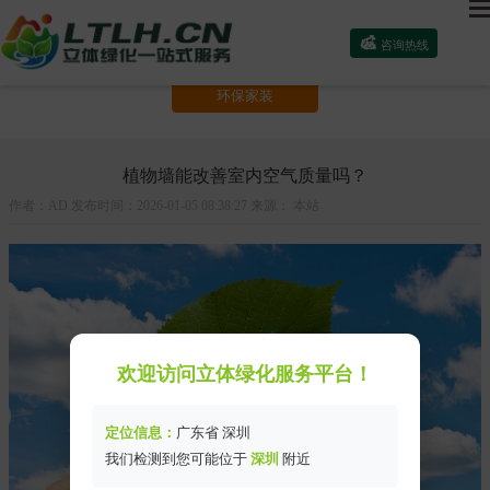

咨询热线
绿墙知识
植物推荐
选购主材
环保家装
植物墙能改善室内空气质量吗？
作者：AD 发布时间：2026-01-05 08:38:27 来源： 本站
欢迎访问立体绿化服务平台！
定位信息：
广东省 深圳
我们检测到您可能位于
深圳
附近