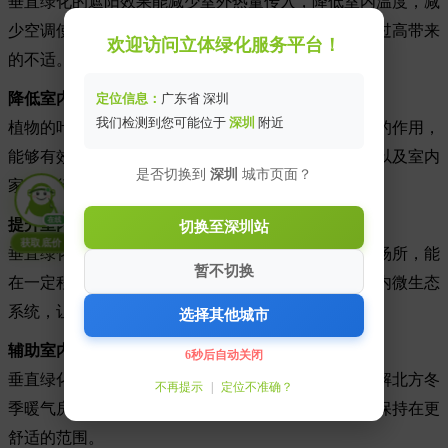
垂直绿化的遮阳效果能减少室外热量传入，降低室内温度，减
少空调使用频率，节约能源，还能避免夏季室内温度过高带来
欢迎访问立体绿化服务平台！
的不适。
降低室内噪音
定位信息：
广东省 深圳
我们检测到您可能位于
深圳
附近
植物的叶片和枝干可以对声波起到反射、吸收和散射的作用，
能够有效降低室内来自室外的交通噪音、邻里噪音，以及室内
是否切换到
深圳
城市页面？
家电运行的噪音，为人们营造更安静的居家环境。
提升室内生物多样性
在线
切换至深圳站
获取底价
垂直绿化为小型昆虫、微生物等提供了栖息和觅食的场所，能
暂不切换
在一定程度上丰富室内的生物种类，构建更完整的室内微生态
系统，让居家环境更具生机。
选择其他城市
辅助室内湿度调节
6秒后自动关闭
垂直绿化可以截留空气中的水分，增加空气湿度，缓解北方冬
不再提示
|
定位不准确？
季暖气房干燥、南方梅雨季潮湿等问题，让室内湿度保持在更
舒适的范围。