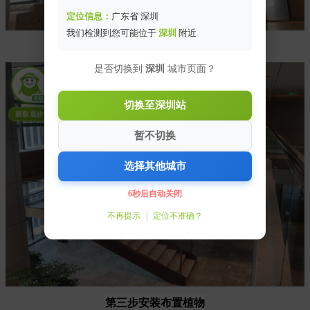
定位信息：
广东省 深圳
我们检测到您可能位于
深圳
附近
第二步安装植物模块、排水槽及控制系统
是否切换到
深圳
城市页面？
在线
切换至深圳站
获取底价
暂不切换
选择其他城市
6秒后自动关闭
不再提示
|
定位不准确？
第三步安装
布置植物