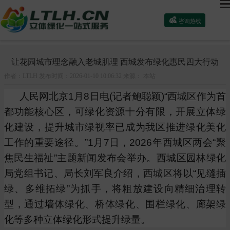

咨询热线
简介
资讯
行业动态
让花园城市理念融入老城肌理 西城发布绿化惠民四大行动
作者：LTLH 发布时间：2026-01-10 10:06:32 来源： 本站
人民网北京1月8日电(记者鲍聪颖)“西城区作为首
都功能核心区，可绿化资源十分有限，开展立体绿
化建设，提升城市绿视率已成为我区推进绿化美化
工作的重要途径。”1月7日，2026年西城区两会“聚
焦民生福祉”主题新闻发布会举办。西城区园林绿化
局党组书记、局长刘军良介绍，西城区将以“见缝插
绿、多维拓绿”为抓手，将粗放建设向精细治理转
型，通过墙体绿化、桥体绿化、围栏绿化、廊架绿
化等多种立体绿化形式提升绿量。