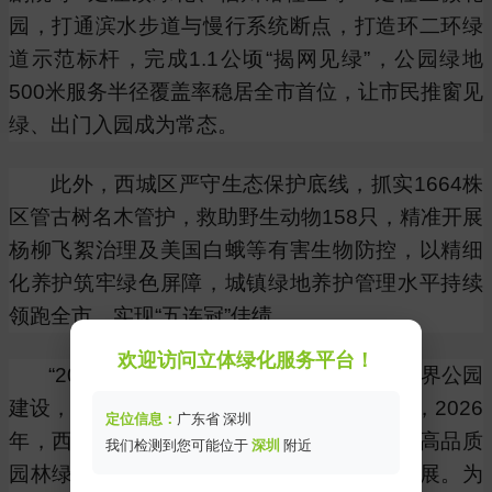
园，打通滨水步道与慢行系统断点，打造环二环绿
道示范标杆，完成1.1公顷“揭网见绿”，公园绿地
500米服务半径覆盖率稳居全市首位，让市民推窗见
绿、出门入园成为常态。
此外，西城区严守生态保护底线，抓实1664株
区管古树名木管护，救助野生动物158只，精准开展
杨柳飞絮治理及美国白蛾等有害生物防控，以精细
化养护筑牢绿色屏障，城镇绿地养护管理水平持续
领跑全市，实现“五连冠”佳绩。
欢迎访问立体绿化服务平台！
“2025年，西城区立足百姓需求，推进无界公园
建设，区属无界公园率达83%。”刘军良介绍，2026
定位信息：
广东省 深圳
年，西城区将构建城园交融的花园西城，以高品质
我们检测到您可能位于
深圳
附近
园林绿化环境支撑首都功能核心区高质量发展。为