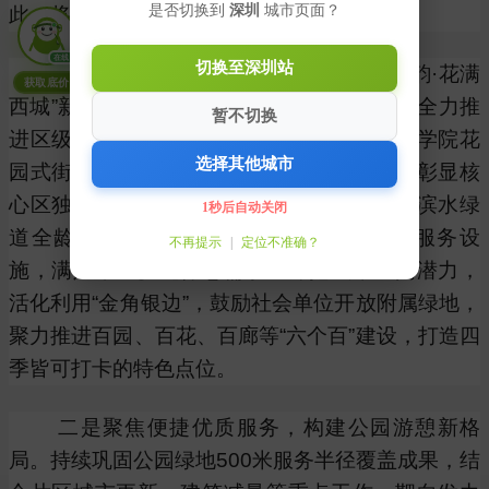
是否切换到
深圳
城市页面？
此，将重点推进四大方面工作：
在线
切换至深圳站
一是锚定“花园城市”目标，绘就“京味国韵·花满
获取底价
西城”新图景。紧扣首都花园城市建设部署，全力推
暂不切换
进区级重点项目落地，打造金融街街道音乐学院花
选择其他城市
园式街区，精筑街巷画廊、实现灰绿交融，彰显核
心区独特韵味。提速北京滨河公园、莲花河滨水绿
1秒后自动关闭
道全龄友好改造，完善适老适幼及无障碍服务设
不再提示
|
定位不准确？
施，满足市民多元休憩需求。深挖城市空间潜力，
活化利用“金角银边”，鼓励社会单位开放附属绿地，
聚力推进百园、百花、百廊等“六个百”建设，打造四
季皆可打卡的特色点位。
二是聚焦便捷优质服务，构建公园游憩新格
局。持续巩固公园绿地500米服务半径覆盖成果，结