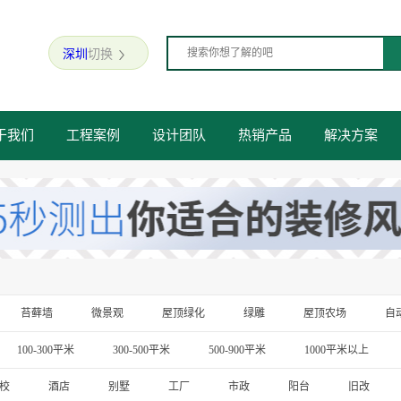
深圳
切换

于我们
工程案例
设计团队
热销产品
解决方案
苔藓墙
微景观
屋顶绿化
绿雕
屋顶农场
自
100-300平米
300-500平米
500-900平米
1000平米以上
校
酒店
别墅
工厂
市政
阳台
旧改