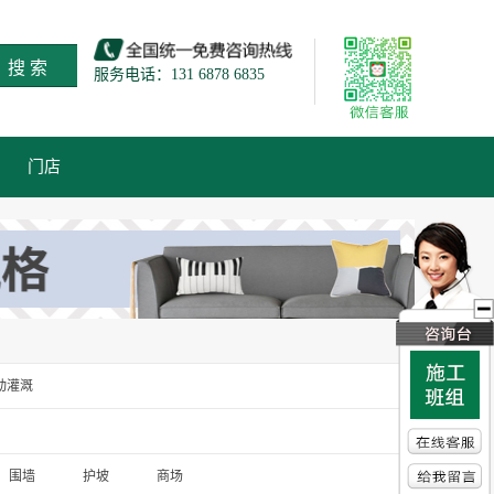
搜 索
服务电话：131 6878 6835
门店
动灌溉
围墙
护坡
商场