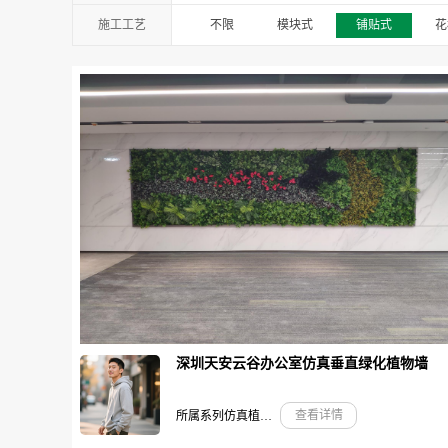
创意园
展会
售楼处
施工工艺
不限
模块式
铺贴式
花
深圳天安云谷办公室仿真垂直绿化植物墙
查看详情
所属系列仿真植物墙