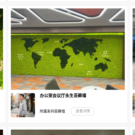
办公室会议厅永生苔藓墙
查看详情
所属系列苔藓墙