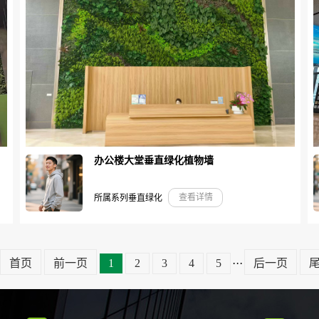
办公楼大堂垂直绿化植物墙
查看详情
所属系列垂直绿化
首页
前一页
1
2
3
4
5
···
后一页