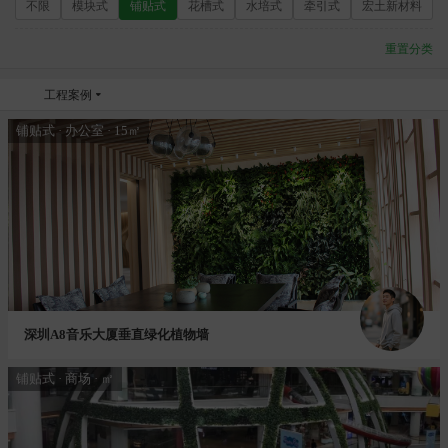
不限
模块式
铺贴式
花槽式
水培式
牵引式
宏土新材料
重置分类
工程案例

铺贴式 · 办公室 · 15㎡
深圳A8音乐大厦垂直绿化植物墙
铺贴式 · 商场 · ㎡