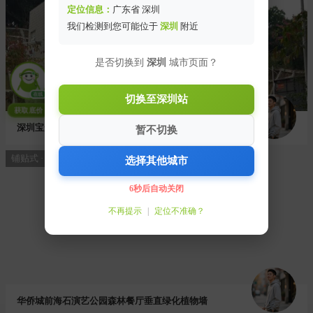
定位信息：
广东省 深圳
我们检测到您可能位于
深圳
附近
是否切换到
深圳
城市页面？
在线
切换至深圳站
获取底价
深圳宝安石岩龙腾路垃圾中转站垂直绿化植物墙
暂不切换
铺贴式 · 护坡 · 160㎡
选择其他城市
6秒后自动关闭
不再提示
|
定位不准确？
华侨城前海石演艺公园森林餐厅垂直绿化植物墙