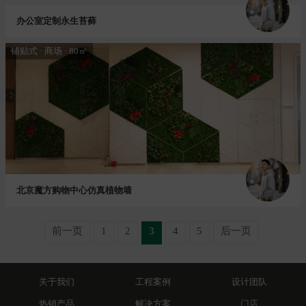
办公室定制永生苔藓
铺贴式 · 商场 · 80㎡
北京魔方购物中心仿真植物墙
前一页
1
2
3
4
5
后一页
关于我们
工程案例
设计团队
热销产品
解决方案
门店