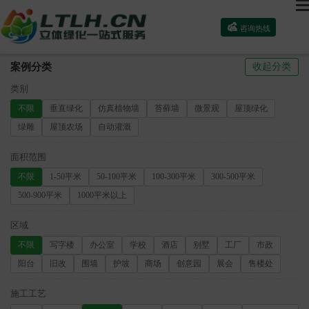

咨询热线
案例分类
收起分类
类别
不限
垂直绿化
仿真植物墙
苔藓墙
微景观
屋顶绿化
绿雕
屋顶农场
自动灌溉
面积范围
不限
1-50平米
50-100平米
100-300平米
300-500平米
500-900平米
1000平米以上
区域
不限
写字楼
办公室
学校
酒店
别墅
工厂
市政
阳台
旧改
围墙
护坡
商场
创意园
展会
售楼处
施工工艺