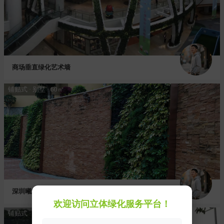
商场垂直绿化艺术墙
铺贴式 · 别墅 · 60㎡
深圳曦城别墅垂直绿化植物墙
欢迎访问立体绿化服务平台！
铺贴式 · 市政 · 190㎡