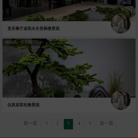
贵宾餐厅桌面永生苔藓微景观
铺贴式 · 创意园 · 10㎡
仿真迎客松微景观
前一页
1
2
3
4
5
后一页