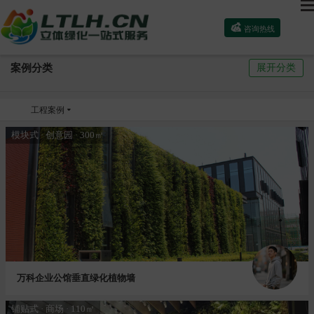

咨询热线
案例分类
展开分类
工程案例

模块式 · 创意园 · 300㎡
万科企业公馆垂直绿化植物墙
铺贴式 · 商场 · 110㎡