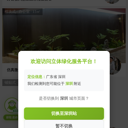
模块式 · 办公室 · 15㎡
欢迎访问立体绿化服务平台！
仿真微景观组合小景
定位信息：
广东省 深圳
铺贴式 · 写字楼 · 120㎡
我们检测到您可能位于
深圳
附近
是否切换到
深圳
城市页面？
在线
切换至深圳站
获取底价
暂不切换