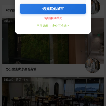
选择其他城市
写字楼大堂走廊室内垂直绿化
3秒后自动关闭
铺贴式 · 办公室 · 12㎡
不再提示
|
定位不准确？
办公室走廊永生苔藓墙
铺贴式 · 酒店 · 8㎡